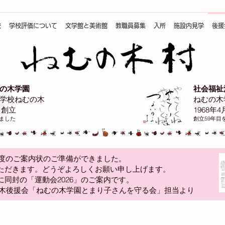
校
学校評価について
文学館と美術館
教職員募集
入所
施設内見学
後援
の木学園
社会福祉
学校ねむの木
ねむの木
日創立
1968年
えました
創立59年目
年度のご案内状のご準備ができました。
ただきます。どうぞよろしくお願い申し上げます。
に同封の「運動会2026」のご案内です。
ねむの木後援会「ねむの木学園とまり子さんを守る会」担当より