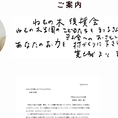
ご 案 内