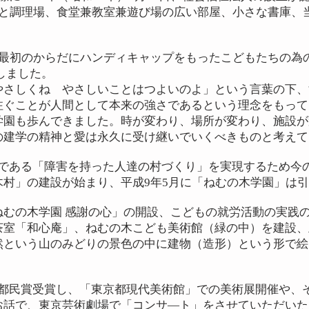
つと調理場、食堂兼教室兼遊び場の広い部屋、小さな書庫、
で最初のからだにハンディキャップをもったこどもたちの為
しました。
やさしくね やさしいことはつよいのよ」という言葉の下、
注ぐことが人間として本来の強さであるという理念をもって
学園も歩んできました。時が変わり、場所が変わり、施設が
の建学の精神と愛は永久に受け継いでいくべきものと考えて
である「障害を持った人達の村づくり」を実現するため今
木村」の建設が始まり、平成9年5月に「ねむの木学園」は
むの木学園 感謝の心」の開設、こどもの就労活動の実践の場
室「和心庵」、ねむの木こども美術館（緑の中）を建設、正
然という山のみどりの景色の中に建物（造形）という形で絵
都民賞受賞し、「東京都現代美術館」での美術展開催や、
お話で、東京芸術劇場で「コンサ―ト」をさせていただいた