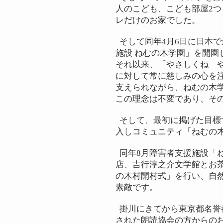
人のこども、こども部屋2
レだけのお家でした。
そして同年4月6日に日本
施設 ねむの木学園」を開園
それ以来、「やさしくね 
に対して常に慈しみの心を
支えられながら、ねむの木
この理念は不変であり、そ
そして、最初に掲げた目標
入しコミュニティ「ねむの
同年8月障害者支援施設「ね
店、吉行淳之介文学館とお茶
の木村開村式」を行い、自
素敵です。
掛川にきてから東京都名誉
された朗読協会の方からの