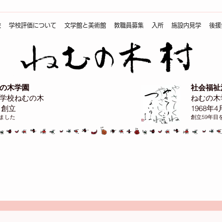
校
学校評価について
文学館と美術館
教職員募集
入所
施設内見学
後援
の木学園
社会福祉
学校ねむの木
ねむの木
日創立
1968年
えました
創立59年目