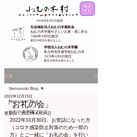
ME
NU
2026年8月5日更新
社会福祉法人ねむの木福祉会
ねむの木学園やさしいお家・星に祈る
1968年4月6日創立
創立59年目を迎えました。
学校法人ねむの木学園
私立特別支援学校ねむの木
1979年4月6日創立
創立48年目を迎えました
記事
Nemunoki Blog
2022年12月15日
Nemunoki Blog
「お礼の会」
ねむの木学園ブログ
更新日：
2023年4月24日
2022年10月30日、お世話になった方
（コロナ感染防止対策のため一部の
方）とご一緒に「お礼の会」を行い