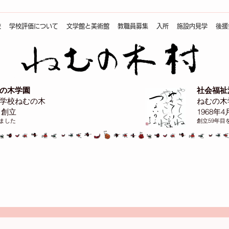
校
学校評価について
文学館と美術館
教職員募集
入所
施設内見学
後援
の木学園
社会福祉
学校ねむの木
ねむの木
日創立
1968年
えました
創立59年目