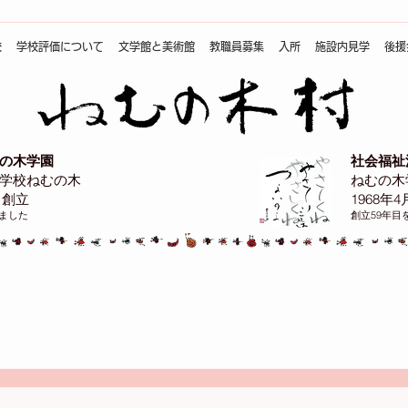
校
学校評価について
文学館と美術館
教職員募集
入所
施設内見学
後援
の木学園
社会福祉
学校ねむの木
ねむの木
日創立
1968年
えました
創立59年目