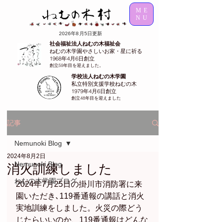
ME
NU
2026年8月5日更新
社会福祉法人ねむの木福祉会
ねむの木学園やさしいお家・星に祈る
1968年4月6日創立
創立59年目を迎えました。
学校法人ねむの木学園
私立特別支援学校ねむの木
1979年4月6日創立
創立48年目を迎えました
記事
Nemunoki Blog
2024年8月2日
Nemunoki Blog
消火訓練しました
ねむの木学園ブログ
2024年7月25日の掛川市消防署に来
園いただき､119番通報の講話と消火
実地訓練をしました。火災の際どう
じたらいいのか、119番通報はどんな