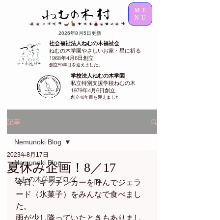
ME
NU
2026年8月5日更新
社会福祉法人ねむの木福祉会
ねむの木学園やさしいお家・星に祈る
1968年4月6日創立
創立59年目を迎えました。
学校法人ねむの木学園
私立特別支援学校ねむの木
1979年4月6日創立
創立48年目を迎えました
記事
Nemunoki Blog
2023年8月17日
Nemunoki Blog
夏休み企画！8／17
ねむの木学園ブログ
今日、キッチンカーを呼んでジェラ
ード（氷菓子）をみんなで食べまし
た。
雨が少し降っていたときもありまし