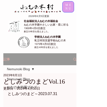
ME
NU
2026年8月5日更新
社会福祉法人ねむの木福祉会
ねむの木学園やさしいお家・星に祈る
1968年4月6日創立
創立59年目を迎えました。
学校法人ねむの木学園
私立特別支援学校ねむの木
1979年4月6日創立
創立48年目を迎えました
記事
Nemunoki Blog
2023年8月1日
Nemunoki Blog
としみつのまどVol.16
ねむの木学園ブログ
更新日：
2024年4月10日
としみつのまど～2023.07.31