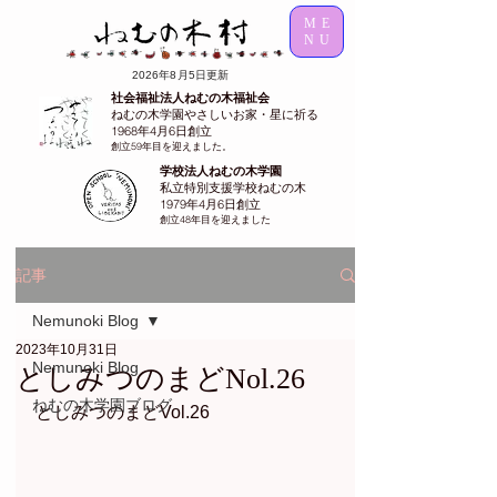
ME
NU
2026年8月5日更新
社会福祉法人ねむの木福祉会
ねむの木学園やさしいお家・星に祈る
1968年4月6日創立
創立59年目を迎えました。
学校法人ねむの木学園
私立特別支援学校ねむの木
1979年4月6日創立
創立48年目を迎えました
記事
Nemunoki Blog
2023年10月31日
Nemunoki Blog
としみつのまどNol.26
ねむの木学園ブログ
としみつのまどVol.26