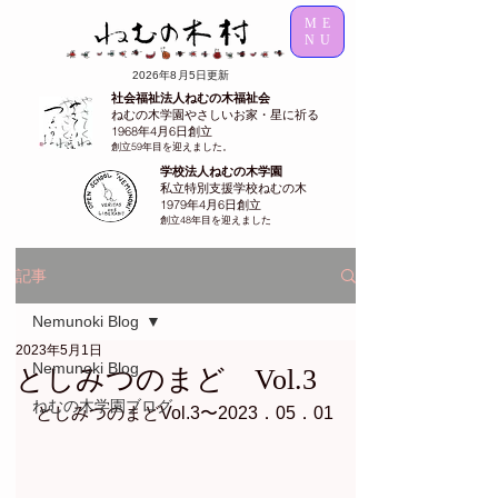
ME
NU
2026年8月5日更新
社会福祉法人ねむの木福祉会
ねむの木学園やさしいお家・星に祈る
1968年4月6日創立
創立59年目を迎えました。
学校法人ねむの木学園
私立特別支援学校ねむの木
1979年4月6日創立
創立48年目を迎えました
記事
Nemunoki Blog
2023年5月1日
Nemunoki Blog
としみつのまど Vol.3
ねむの木学園ブログ
としみつのまどVol.3〜2023．05．01