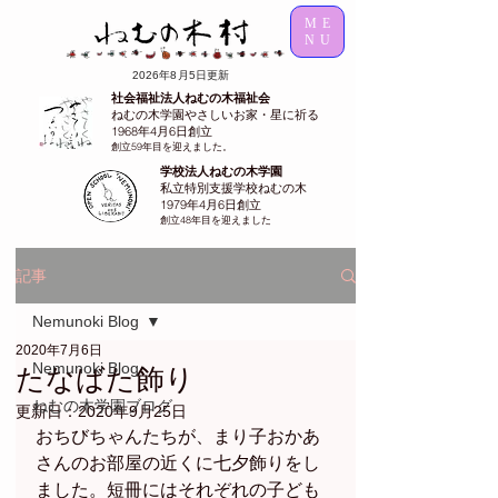
ME
NU
2026年8月5日更新
社会福祉法人ねむの木福祉会
ねむの木学園やさしいお家・星に祈る
1968年4月6日創立
創立59年目を迎えました。
学校法人ねむの木学園
私立特別支援学校ねむの木
1979年4月6日創立
創立48年目を迎えました
記事
Nemunoki Blog
2020年7月6日
Nemunoki Blog
たなばた飾り
ねむの木学園ブログ
更新日：
2020年9月25日
おちびちゃんたちが、まり子おかあ
さんのお部屋の近くに七夕飾りをし
ました。短冊にはそれぞれの子ども